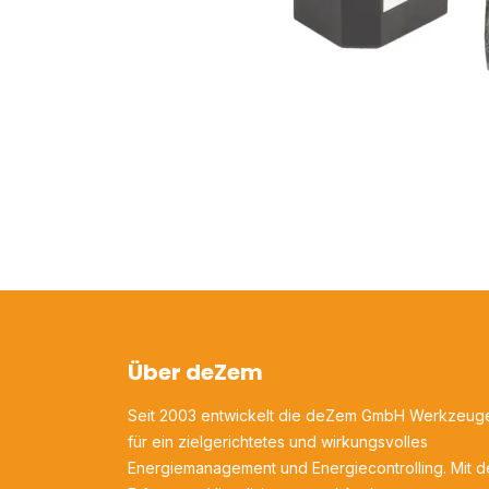
Über deZem
Seit 2003 entwickelt die deZem GmbH Werkzeug
für ein zielgerichtetes und wirkungsvolles
Energiemanagement und Energiecontrolling. Mit d