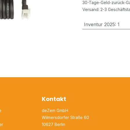
30-Tage-Geld-zurück-Ga
Versand: 2-3 Geschäftst
Inventur 2025
:
1
Kontakt
e
deZem GmbH
Wilmersdorfer Straße 60
er
10627 Berlin