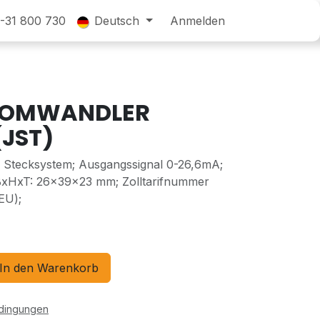
31 800 730
Deutsch
Anmelden
ROMWANDLER
(JST)
Stecksystem; Ausgangssignal 0-26,6mA;
BxHxT: 26x39x23 mm; Zolltarifnummer
EU);
In den Warenkorb
edingungen