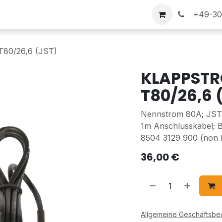
nd Versand
+49-30-
0/26,6 (JST)
KLAPPST
T80/26,6 
Nennstrom 80A; JST 
1m Anschlusskabel; 
8504 3129 900 (non 
36,00
€
Allgemeine Geschäftsb