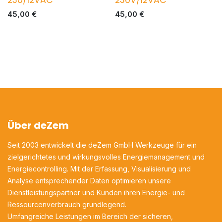
45,00
€
45,00
€
Über deZem
Seit 2003 entwickelt die deZem GmbH Werkzeuge für ein
zielgerichtetes und wirkungsvolles Energiemanagement und
Energiecontrolling. Mit der Erfassung, Visualisierung und
Analyse entsprechender Daten optimieren unsere
Dienstleistungspartner und Kunden ihren Energie- und
Ressourcenverbrauch grundlegend.
Umfangreiche Leistungen im Bereich der sicheren,